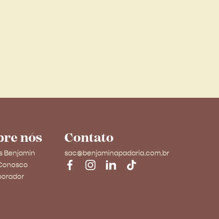
bre nós
Contato
s Benjamin
sac@benjaminapadaria.com.br
 Conosco
borador