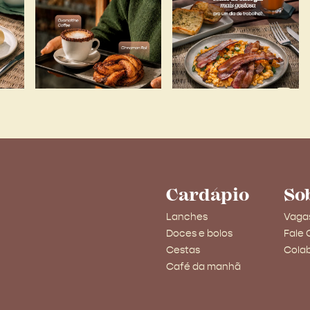
Cardápio
So
Lanches
Vaga
Doces e bolos
Fale
Cestas
Cola
Café da manhã