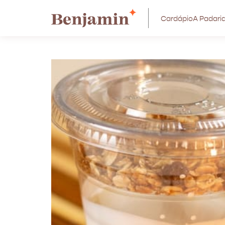
Cardápio
A Padari