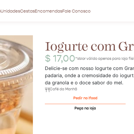
a
Unidades
Cestas
Encomendas
Fale Conosco
Iogurte com Gr
$ 17,00
*Valor válido apenas para loja fís
Delicie-se com nosso Iogurte com Gran
padaria, onde a cremosidade do iogur
da granola e o doce sabor do mel.
Café da Manhã
Pedir no Ifood
Peça na loja